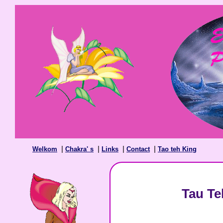
|
|
|
|
Welkom
Chakra' s
Links
Contact
Tao teh King
Tau Te