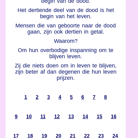
begin van de dood.
Het dertiende deel van de dood is het
begin van het leven.
Mensen die van geboorte naar de dood
gaan, zijn ook dertien in getal.
Waarom?
Om hun overbodige inspanning om te
blijven leven.
Zij die niets doen om in leven te blijven,
zijn beter af dan degenen die hun leven
prijzen.
1
2
3
4
5
6
7
8
9
10
11
12
13
14
15
16
17
18
19
20
21
22
23
24