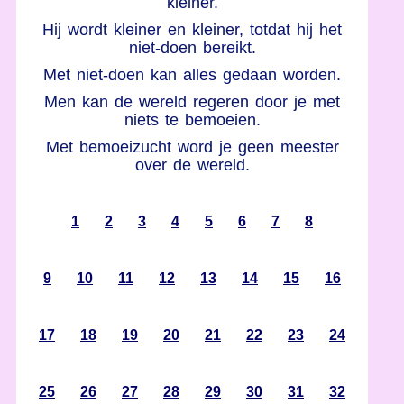
kleiner.
Hij wordt kleiner en kleiner, totdat hij het
niet-doen bereikt.
Met niet-doen kan alles gedaan worden.
Men kan de wereld regeren door je met
niets te bemoeien.
Met bemoeizucht word je geen meester
over de wereld.
1
2
3
4
5
6
7
8
9
10
11
12
13
14
15
16
17
18
19
20
21
22
23
24
25
26
27
28
29
30
31
32