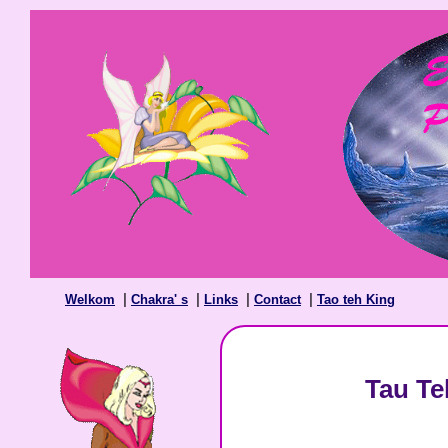
|
|
|
|
Welkom
Chakra' s
Links
Contact
Tao teh King
Tau Te