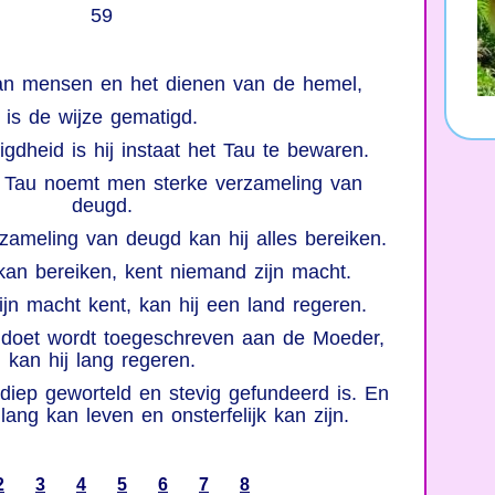
59
van mensen en het dienen van de hemel,
is de wijze gematigd.
gdheid is hij instaat het Tau te bewaren.
 Tau noemt men sterke verzameling van
deugd.
zameling van deugd kan hij alles bereiken.
kan bereiken, kent niemand zijn macht.
n macht kent, kan hij een land regeren.
j doet wordt toegeschreven aan de Moeder,
kan hij lang regeren.
j diep geworteld en stevig gefundeerd is. En
 lang kan leven en onsterfelijk kan zijn.
2
3
4
5
6
7
8