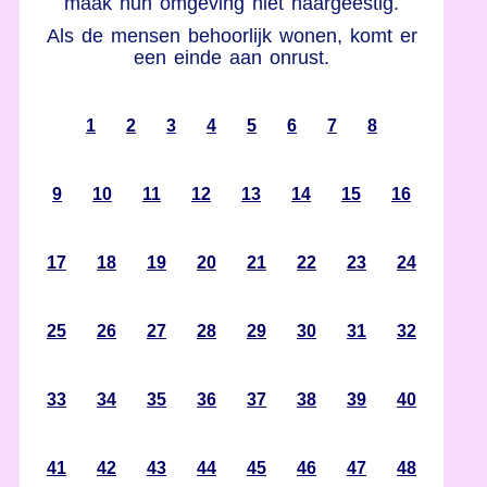
maak hun omgeving niet naargeestig.
Als de mensen behoorlijk wonen, komt er
een einde aan onrust.
1
2
3
4
5
6
7
8
9
10
11
12
13
14
15
16
17
18
19
20
21
22
23
24
25
26
27
28
29
30
31
32
33
34
35
36
37
38
39
40
41
42
43
44
45
46
47
48