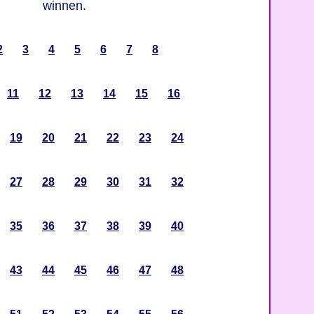
winnen.
2
3
4
5
6
7
8
11
12
13
14
15
16
19
20
21
22
23
24
27
28
29
30
31
32
35
36
37
38
39
40
43
44
45
46
47
48