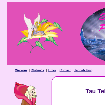
|
|
|
|
Welkom
Chakra' s
Links
Contact
Tao teh King
Tau Te